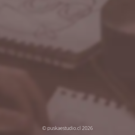
© puskaestudio.cl 2026