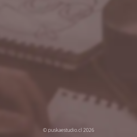
© puskaestudio.cl 2026