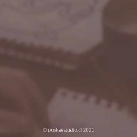
© puskaestudio.cl 2026