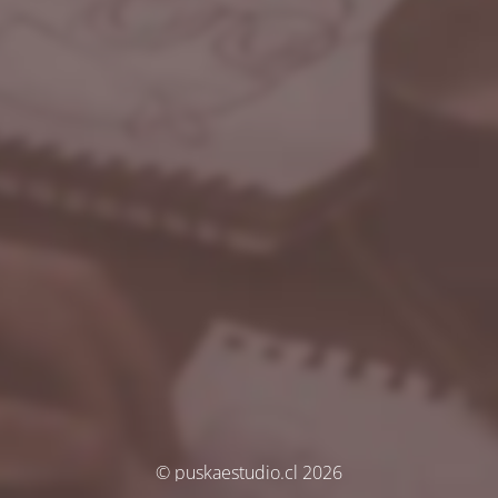
© puskaestudio.cl 2026