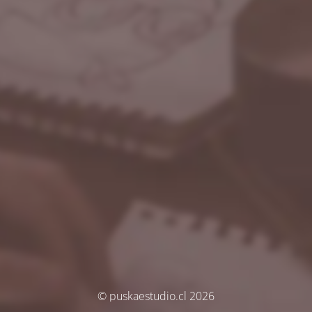
© puskaestudio.cl 2026