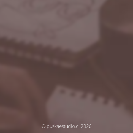
© puskaestudio.cl 2026