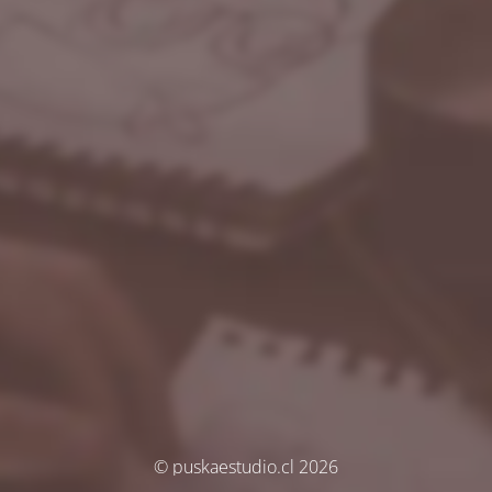
© puskaestudio.cl 2026