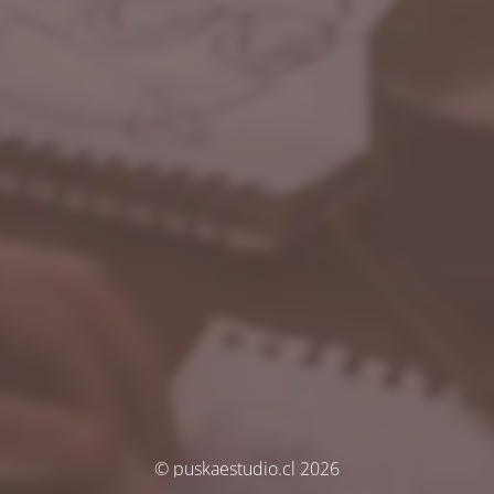
© puskaestudio.cl 2026